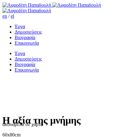
en
/
el
Έργα
Δημοσιεύσεις
Βιογραφία
Επικοινωνία
Έργα
Δημοσιεύσεις
Βιογραφία
Επικοινωνία
Η αξία της μνήμης
ακουαρέλα σε χαρτί
60x80cm